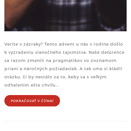
Veríte v zázraky? Tento advent u nás v rodine došlo
k vyzradeniu vianočného tajomstva. Naše deťúrence
sa razom zmenili na pragmatikov so zoznamom
prianí a náročných požiadaviek. A tak sme si kládli
otázku, či by nestálo za to, keby sa s veľkým
odhalením ešte chvíľu...
POKRAČOVAŤ V ČÍTANÍ