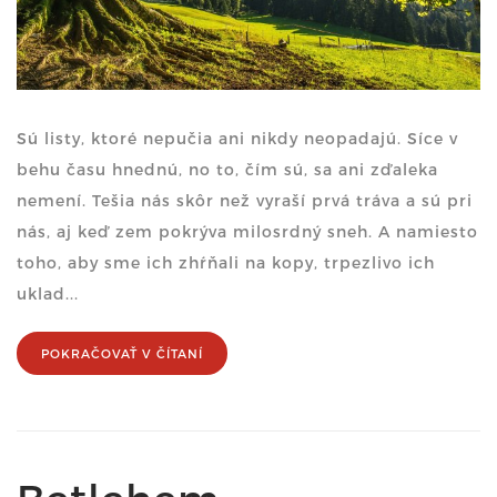
Sú listy, ktoré nepučia ani nikdy neopadajú. Síce v
behu času hnednú, no to, čím sú, sa ani zďaleka
nemení. Tešia nás skôr než vyraší prvá tráva a sú pri
nás, aj keď zem pokrýva milosrdný sneh. A namiesto
toho, aby sme ich zhŕňali na kopy, trpezlivo ich
uklad...
POKRAČOVAŤ V ČÍTANÍ