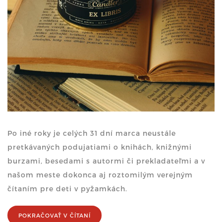
Po iné roky je celých 31 dní marca neustále
pretkávaných podujatiami o knihách, knižnými
burzami, besedami s autormi či prekladateľmi a v
našom meste dokonca aj roztomilým verejným
čítaním pre deti v pyžamkách.
POKRAČOVAŤ V ČÍTANÍ