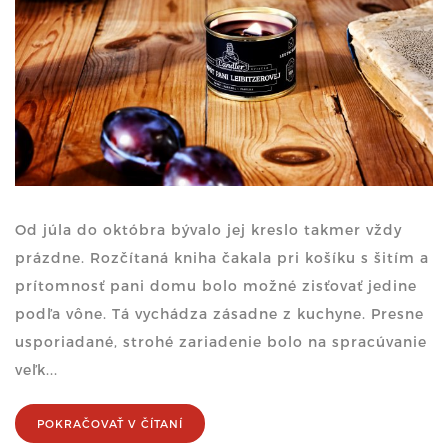
Od júla do októbra bývalo jej kreslo takmer vždy
prázdne. Rozčítaná kniha čakala pri košíku s šitím a
prítomnosť pani domu bolo možné zisťovať jedine
podľa vône. Tá vychádza zásadne z kuchyne. Presne
usporiadané, strohé zariadenie bolo na spracúvanie
veľk...
POKRAČOVAŤ V ČÍTANÍ