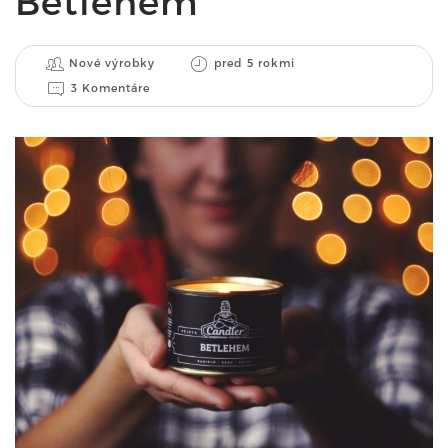
Betlehem
Nové výrobky
pred 5 rokmi
3 Komentáre