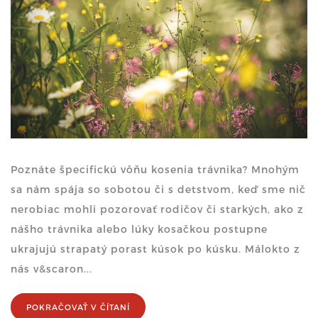
Poznáte špecifickú vôňu kosenia trávnika? Mnohým
sa nám spája so sobotou či s detstvom, keď sme nič
nerobiac mohli pozorovať rodičov či starkých, ako z
nášho trávnika alebo lúky kosačkou postupne
ukrajujú strapatý porast kúsok po kúsku. Málokto z
nás v&scaron...
POKRAČOVAŤ V ČÍTANÍ