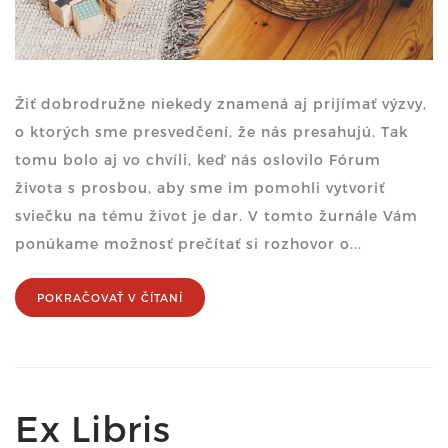
Žiť dobrodružne niekedy znamená aj prijímať výzvy,
o ktorých sme presvedčení, že nás presahujú. Tak
tomu bolo aj vo chvíli, keď nás oslovilo Fórum
života s prosbou, aby sme im pomohli vytvoriť
sviečku na tému život je dar. V tomto žurnále Vám
ponúkame možnosť prečítať si rozhovor o...
POKRAČOVAŤ V ČÍTANÍ
Ex Libris