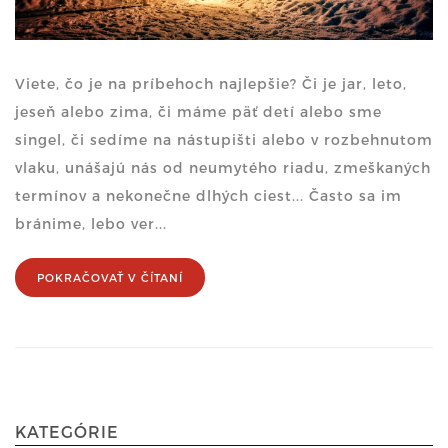
Viete, čo je na príbehoch najlepšie? Či je jar, leto,
jeseň alebo zima, či máme päť detí alebo sme
singel, či sedíme na nástupišti alebo v rozbehnutom
vlaku, unášajú nás od neumytého riadu, zmeškaných
termínov a nekonečne dlhých ciest... Často sa im
bránime, lebo ver...
POKRAČOVAŤ V ČÍTANÍ
KATEGÓRIE