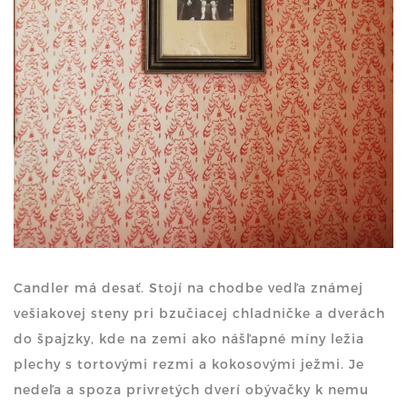
Candler má desať. Stojí na chodbe vedľa známej
vešiakovej steny pri bzučiacej chladničke a dverách
do špajzky, kde na zemi ako nášľapné míny ležia
plechy s tortovými rezmi a kokosovými ježmi. Je
nedeľa a spoza privretých dverí obývačky k nemu