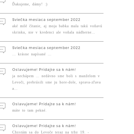
Ďakujeme, dámy! :)
Sviečka mesiaca september 2022
aké milé čítanie, aj moja babka mala takú voňavú
skrinku, nie v kredenci ale voňala nádherne...
Sviečka mesiaca september 2022
... krásne napísané ...
Oslavujeme! Pridajte sa k nám!
ja nechápem ... nedávno sme boli s manželom v
Levoči, prebrúsili sme ju hore-dole, sprava-zľava
a...
Oslavujeme! Pridajte sa k nám!
máte to tam pekné.
Oslavujeme! Pridajte sa k nám!
Chystám sa do Levoče teraz na trhy 19. -