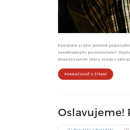
Pamätáte si ešte jesenné popoludni
neodkladnými povinnosťami? Obyčaj
dokončovaním zberu úrody v záhra
POKRAČOVAŤ V ČÍTANÍ
Oslavujeme! 
Pozvánky a Reportáže