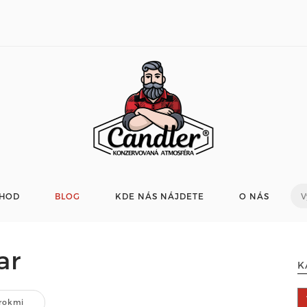
HOD
BLOG
KDE NÁS NÁJDETE
O NÁS
ar
K
rokmi