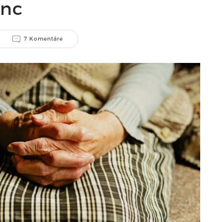
enc
7 Komentáre