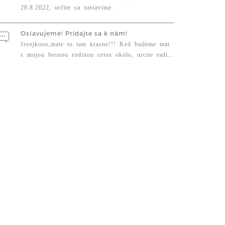
20.8.2022, určite sa zastavíme.
Oslavujeme! Pridajte sa k nám!
Jeeejkooo,mate to tam krasne!!! Ked budeme mat
s mojou besnou rodinou cestu okolo, urcite radi...