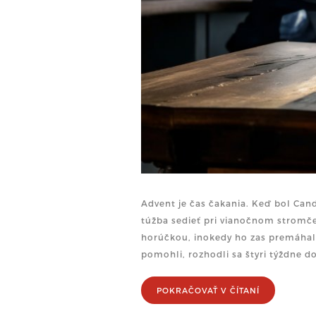
Advent je čas čakania. Keď bol Can
túžba sedieť pri vianočnom stromč
horúčkou, inokedy ho zas premáhala
pomohli, rozhodli sa štyri týždne do
POKRAČOVAŤ V ČÍTANÍ