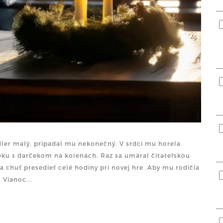
dler malý, pripadal mu nekonečný. V srdci mu horela
eku s darčekom na kolenách. Raz sa umáral čitateľskou
 chuť presedieť celé hodiny pri novej hre. Aby mu rodičia
 Vianoc...