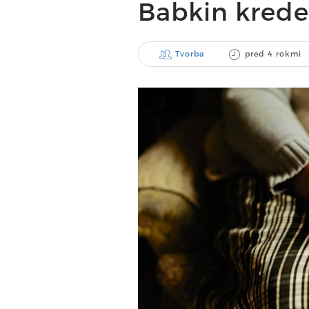
Babkin kred
Tvorba
pred 4 rokmi