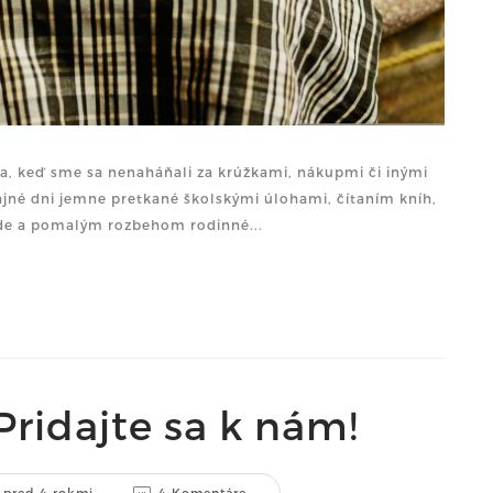
a, keď sme sa nenaháňali za krúžkami, nákupmi či inými
né dni jemne pretkané školskými úlohami, čítaním kníh,
de a pomalým rozbehom rodinné...
Pridajte sa k nám!
pred 4 rokmi
4 Komentáre