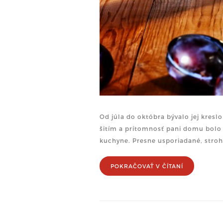
Od júla do októbra bývalo jej kresl
šitím a prítomnosť pani domu bolo 
kuchyne. Presne usporiadané, strohé
POKRAČOVAŤ V ČÍTANÍ