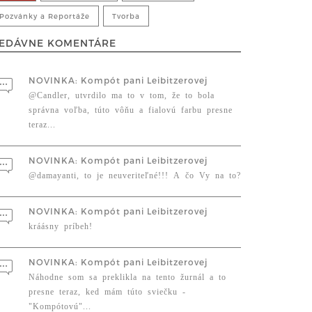
Pozvánky a Reportáže
Tvorba
EDÁVNE KOMENTÁRE
NOVINKA: Kompót pani Leibitzerovej
@Candler, utvrdilo ma to v tom, že to bola
správna voľba, túto vôňu a fialovú farbu presne
teraz...
NOVINKA: Kompót pani Leibitzerovej
@damayanti, to je neuveriteľné!!! A čo Vy na to?
NOVINKA: Kompót pani Leibitzerovej
kráásny príbeh!
NOVINKA: Kompót pani Leibitzerovej
Náhodne som sa preklikla na tento žurnál a to
presne teraz, ked mám túto sviečku -
"Kompótovú"...