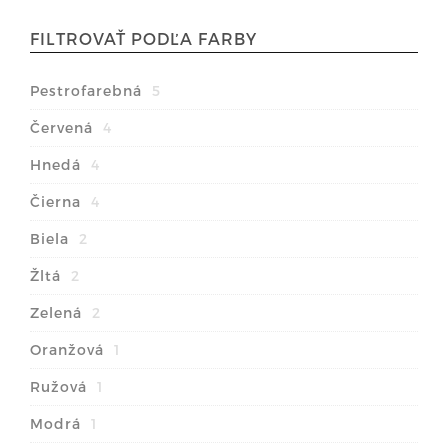
FILTROVAŤ PODĽA FARBY
Pestrofarebná
5
Červená
4
Hnedá
4
Čierna
4
Biela
2
Žltá
2
Zelená
2
Oranžová
1
Ružová
1
Modrá
1