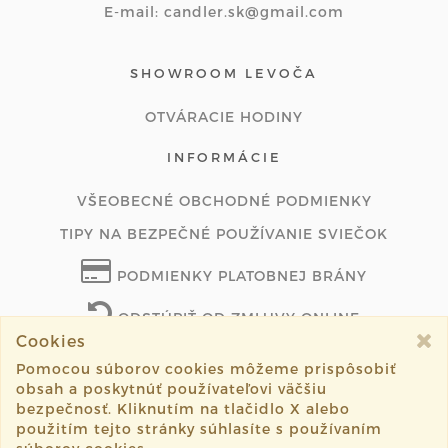
E-mail: candler.sk@gmail.com
SHOWROOM LEVOČA
OTVÁRACIE HODINY
INFORMÁCIE
VŠEOBECNÉ OBCHODNÉ PODMIENKY
TIPY NA BEZPEČNÉ POUŽÍVANIE SVIEČOK
PODMIENKY PLATOBNEJ BRÁNY
ODSTÚPIŤ OD ZMLUVY ONLINE
Cookies
Pomocou súborov cookies môžeme prispôsobiť
obsah a poskytnúť používateľovi väčšiu
©2026 candler.sk všetky práva vyhradené.
bezpečnosť. Kliknutím na tlačidlo X alebo
použitím tejto stránky súhlasíte s používaním
Vytvorené systémom
sashe.sk