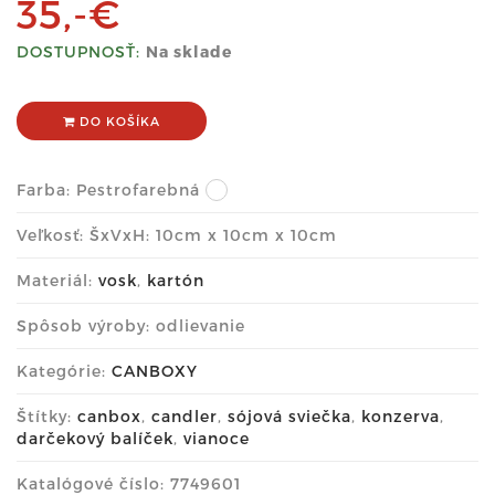
35,-€
DOSTUPNOSŤ:
Na sklade
DO KOŠÍKA
Farba:
Pestrofarebná
Veľkosť: ŠxVxH: 10cm x 10cm x 10cm
Materiál:
vosk
,
kartón
Spôsob výroby: odlievanie
Kategórie:
CANBOXY
Štítky:
canbox
,
candler
,
sójová sviečka
,
konzerva
,
darčekový balíček
,
vianoce
Katalógové číslo: 7749601