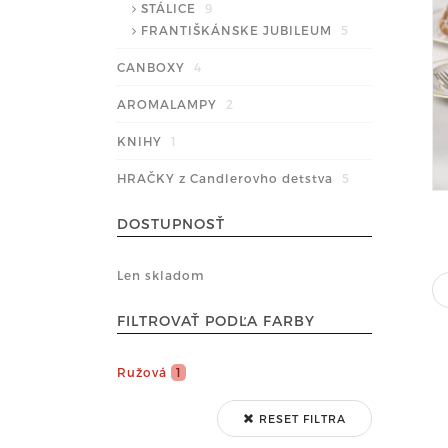
STÁLICE
9
FRANTIŠKÁNSKE JUBILEUM
5
CANBOXY
4
AROMALAMPY
2
KNIHY
1
HRAČKY z Candlerovho detstva
5
DOSTUPNOSŤ
Len skladom
FILTROVAŤ PODĽA FARBY
Ružová
1
RESET FILTRA