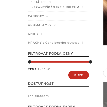
STÁLICE
9
FRANTIŠKÁNSKE JUBILEUM
5
CANBOXY
4
AROMALAMPY
2
KNIHY
1
HRAČKY z Candlerovho detstva
5
FILTROVAŤ PODĽA CENY
CENA
2 - 10
,-€
DOSTUPNOSŤ
Len skladom
FILTROVAŤ PODĽA FARBY