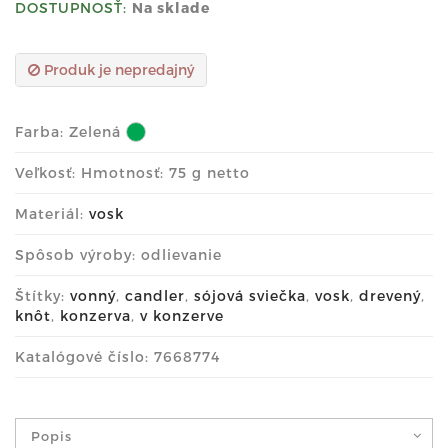
DOSTUPNOSŤ:
Na sklade
Produk je nepredajný
Farba:
Zelená
Veľkosť: Hmotnosť: 75 g netto
Materiál:
vosk
Spôsob výroby: odlievanie
Štítky:
vonný
,
candler
,
sójová sviečka
,
vosk
,
drevený
,
knôt
,
konzerva
,
v konzerve
Katalógové číslo: 7668774
Popis