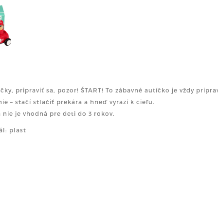
čky, pripraviť sa, pozor! ŠTART! To zábavné autíčko je vždy pripr
ie – stačí stlačiť prekára a hneď vyrazí k cieľu.
 nie je vhodná pre deti do 3 rokov.
ál: plast