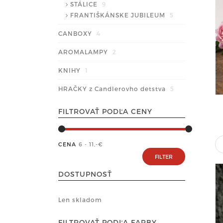
STÁLICE
9
FRANTIŠKÁNSKE JUBILEUM
5
CANBOXY
4
AROMALAMPY
2
KNIHY
1
HRAČKY z Candlerovho detstva
5
FILTROVAŤ PODĽA CENY
CENA
6 - 11
,-€
DOSTUPNOSŤ
Len skladom
FILTROVAŤ PODĽA FARBY