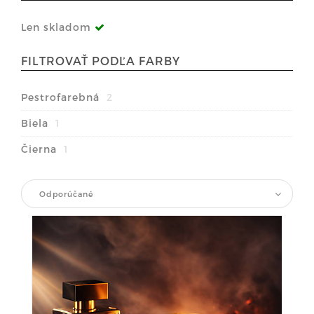
Len skladom
FILTROVAŤ PODĽA FARBY
Pestrofarebná
2
Biela
1
Čierna
1
Odporúčané